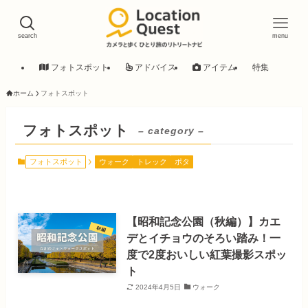
search
menu
フォトスポット
アドバイス
アイテム
特集
ホーム
フォトスポット
フォトスポット
– category –
フォトスポット
ウォーク
トレック
ポタ
【昭和記念公園（秋編）】カエ
デとイチョウのそろい踏み！一
度で2度おいしい紅葉撮影スポッ
ト
2024年4月5日
ウォーク