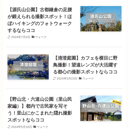
【源氏山公園】古都鎌倉の足腰
が鍛えられる撮影スポット！ほ
ぼハイキングのフォトウォーク
するならココ
2024年7月4日
ウォーク
【清澄庭園】カフェを横目に野
鳥撮影！望遠レンズが大活躍す
る都心の撮影スポットならココ
2024年5月23日
ウォーク
【野山北・六道山公園（里山民
家編）】都内で古民家を写そ
う！里山にかこまれた隠れ撮影
スポットならココ
2024年5月16日
ウォーク