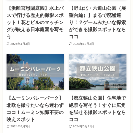
【浜離宮恩賜庭園】水上バ
【野山北・六道山公園（展
スで行ける歴史的撮影スポ
望台編）】まるで廃墟巡
ット！花とビルのマッチン
り！？ゲームみたいな探索
グが映える日本庭園を写そ
ができる撮影スポットなら
う
ココ
2024年4月3日
2024年12月3日
【ムーミンバレーパーク】
【都立狭山公園】住宅地で
北欧を撮りたいなら迷わず
絶景を写そう！すぐに広角
ココ！ムーミン知識不要の
を試せる撮影スポットなら
映えスポット
ココ
2024年8月5日
2024年5月11日