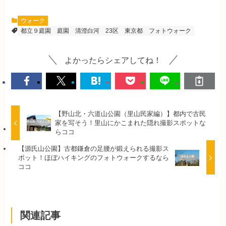
ウォーク
都立９庭園
庭園
清澄白河
23区
東京都
フォトウォーク
よかったらシェアしてね！
【野山北・六道山公園（里山民家編）】都内で古民
家を写そう！里山にかこまれた隠れ撮影スポットな
らココ
【源氏山公園】古都鎌倉の足腰が鍛えられる撮影ス
ポット！ほぼハイキングのフォトウォークするなら
ココ
関連記事