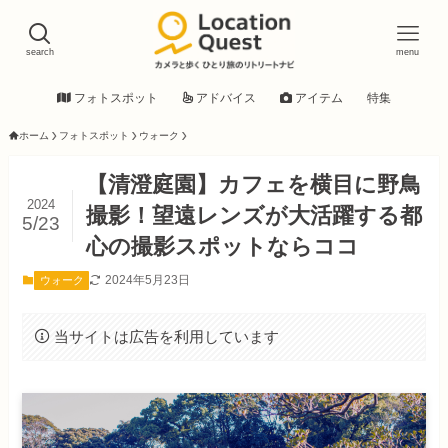
search
menu
フォトスポット
アドバイス
アイテム
特集
ホーム
フォトスポット
ウォーク
【清澄庭園】カフェを横目に野鳥
2024
撮影！望遠レンズが大活躍する都
5/23
心の撮影スポットならココ
2024年5月23日
ウォーク
当サイトは広告を利用しています