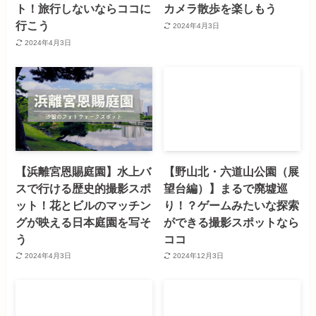
ト！旅行しないならココに
カメラ散歩を楽しもう
行こう
2024年4月3日
2024年4月3日
【浜離宮恩賜庭園】水上バ
【野山北・六道山公園（展
スで行ける歴史的撮影スポ
望台編）】まるで廃墟巡
ット！花とビルのマッチン
り！？ゲームみたいな探索
グが映える日本庭園を写そ
ができる撮影スポットなら
う
ココ
2024年4月3日
2024年12月3日