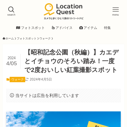
search
menu
フォトスポット
アドバイス
アイテム
特集
ホーム
フォトスポット
ウォーク
【昭和記念公園（秋編）】カエデ
2024
とイチョウのそろい踏み！一度
4/05
で2度おいしい紅葉撮影スポット
2024年4月5日
ウォーク
当サイトは広告を利用しています