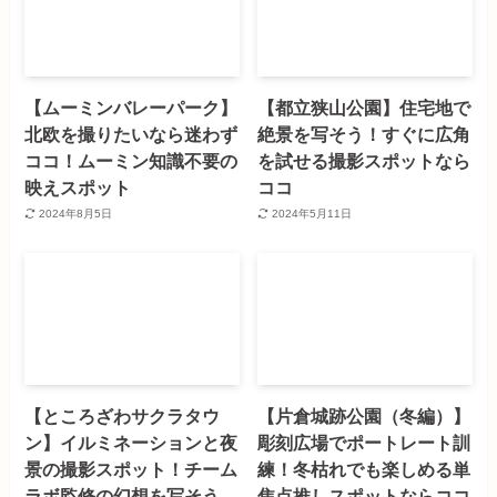
【ムーミンバレーパーク】
【都立狭山公園】住宅地で
北欧を撮りたいなら迷わず
絶景を写そう！すぐに広角
ココ！ムーミン知識不要の
を試せる撮影スポットなら
映えスポット
ココ
2024年8月5日
2024年5月11日
【ところざわサクラタウ
【片倉城跡公園（冬編）】
ン】イルミネーションと夜
彫刻広場でポートレート訓
景の撮影スポット！チーム
練！冬枯れでも楽しめる単
ラボ監修の幻想を写そう
焦点推しスポットならココ