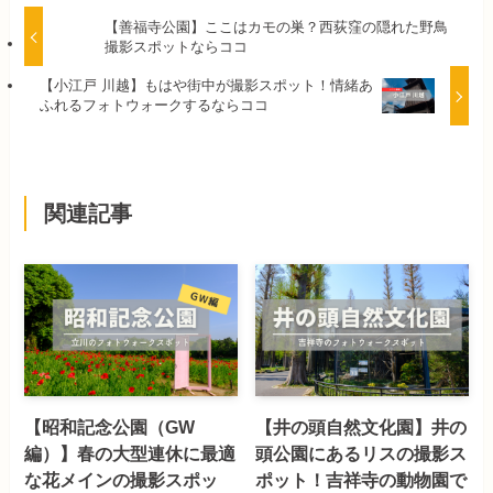
【善福寺公園】ここはカモの巣？西荻窪の隠れた野
鳥撮影スポットならココ
【小江戸 川越】もはや街中が撮影スポット！情緒あ
ふれるフォトウォークするならココ
関連記事
【昭和記念公園（GW
【井の頭自然文化園】井の
編）】春の大型連休に最適
頭公園にあるリスの撮影ス
な花メインの撮影スポッ
ポット！吉祥寺の動物園で