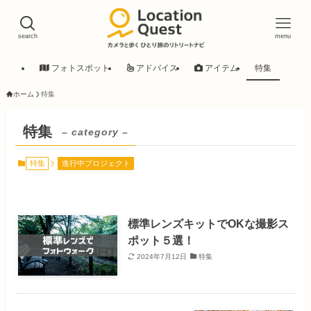
search
menu
フォトスポット
アドバイス
アイテム
特集
ホーム
特集
特集
– category –
特集
進行中プロジェクト
標準レンズキットでOKな撮影ス
ポット５選！
2024年7月12日
特集