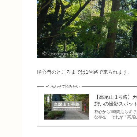
浄心門のところまでは1号路で来られます。
あわせて読みたい
【高尾山 1号路】
憩いの撮影スポッ
都心から1時間足らず
な存在、 それが「高尾