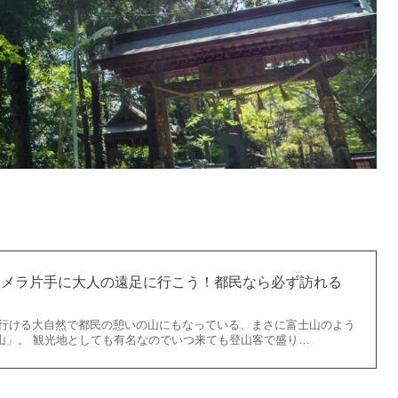
カメラ片手に大人の遠足に行こう！都民なら必ず訪れる
ト
で行ける大自然で都民の憩いの山にもなっている、まさに富士山のよう
山」。 観光地としても有名なのでいつ来ても登山客で盛り…